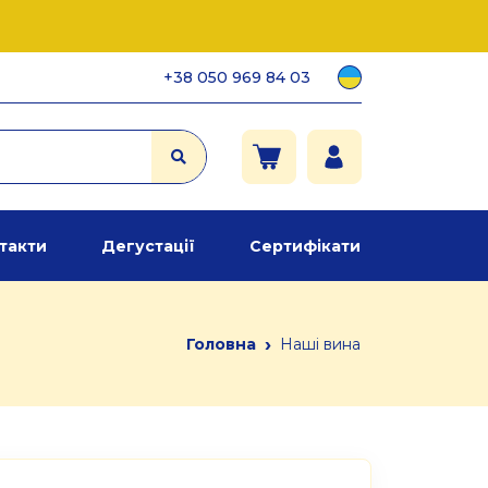
+38 050 969 84 03
такти
Дегустації
Сертифікати
›
Головна
Наші вина