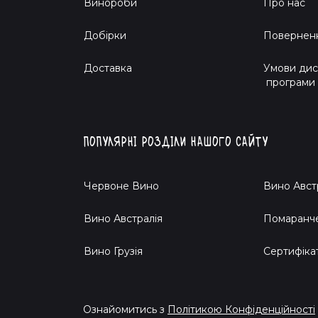
Винороби
Про нас
Добірки
Поверненн
Доставка
Умови дис
програми
Популярні розділи нашого сайту
Червоне Вино
Вино Авст
Вино Австралія
Помаранч
Вино Грузія
Cертифіка
Ознайомитись з
Політикою Конфіденційності