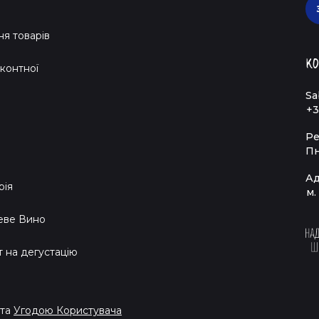
я товарів
Ко
контної
Sa
+3
Ре
Пн
Ад
рія
м.
еве Вино
т на дегустацію
та
Угодою Користувача