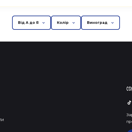
Від А до Я
Колір
Виноград
Со
За
ти
пр