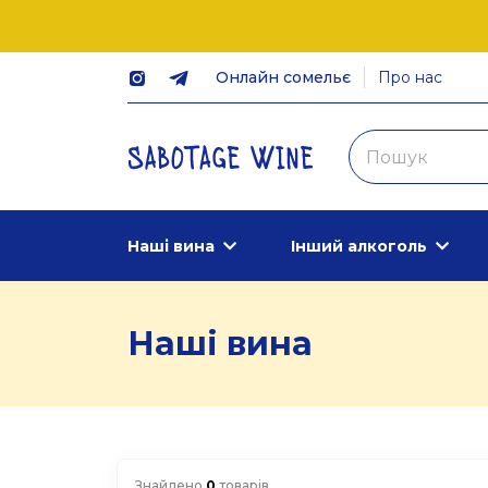
Онлайн сомельє
Про нас
Наші вина
Інший алкоголь
Наші вина
Знайдено
0
товарів