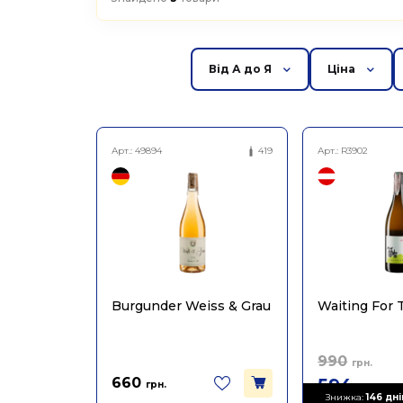
Від А до Я
Ціна
Арт.:
49894
419
Арт.:
R3902
Burgunder Weiss & Grau
Waiting For
990
грн.
660
594
грн.
грн.
Знижка:
146 днів