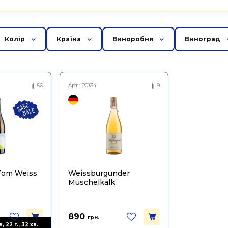
Колір
Країна
Виноробня
Виноград
56
Арт.:
R0334
9
 Tom Weiss
Weissburgunder
Muschelkalk
890
грн.
, 22 г., 32 хв.