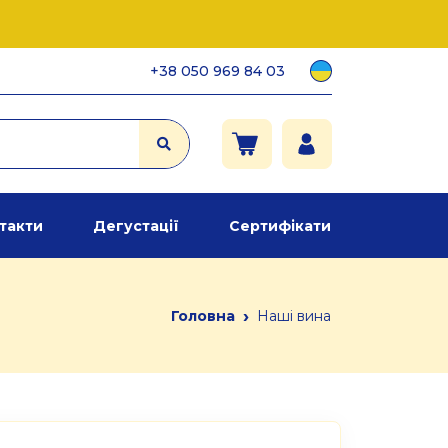
+38 050 969 84 03
такти
Дегустації
Сертифікати
›
Головна
Наші вина