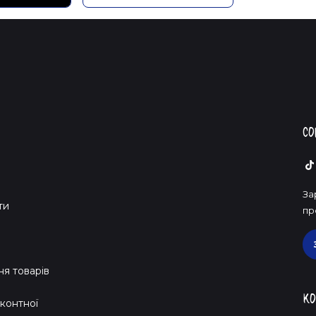
Со
За
ти
пр
я товарів
Ко
контної