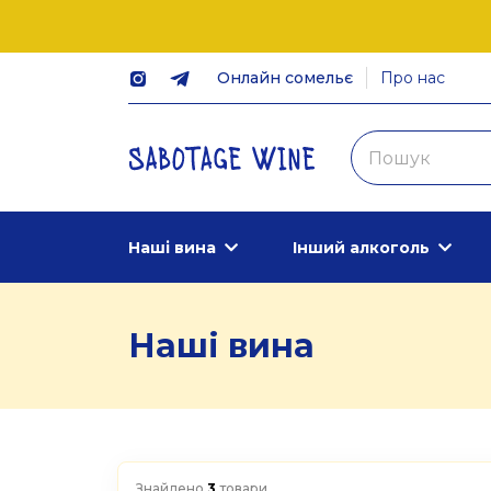
Онлайн сомельє
Про нас
Наші вина
Інший алкоголь
Наші вина
Знайдено
3
товари