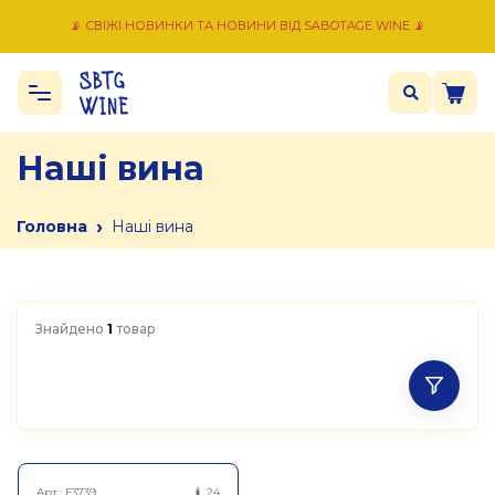
📡 СВІЖІ НОВИНКИ ТА НОВИНИ ВІД SABOTAGE WINE 📡
Наші вина
›
Головна
Наші вина
Знайдено
1
товар
Арт.:
F3739
24