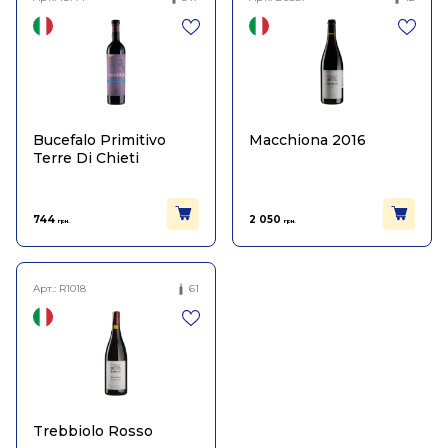
Bucefalo Primitivo
Macchiona 2016
Terre Di Chieti
744
2 050
грн.
грн.
Арт.:
R1018
61
Trebbiolo Rosso