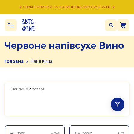
📡 СВІЖІ НОВИНКИ ТА НОВИНИ ВІД SABOTAGE WINE 📡
Червоне напівсухе Вино
›
Головна
Наші вина
Знайдено
3
товари
Арт.:
T5771
347
Арт.:
D0887
12