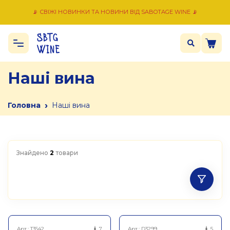
📡 СВІЖІ НОВИНКИ ТА НОВИНИ ВІД SABOTAGE WINE 📡
Наші вина
›
Головна
Наші вина
Знайдено
2
товари
Арт.:
T3542
7
Арт.:
D3299
5