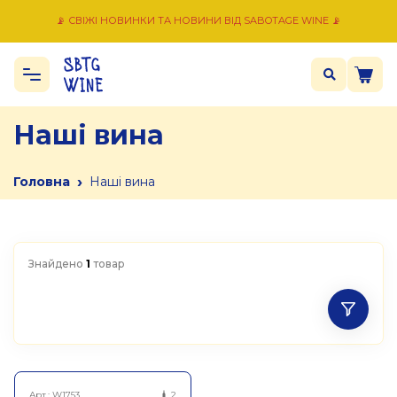
📡 СВІЖІ НОВИНКИ ТА НОВИНИ ВІД SABOTAGE WINE 📡
Наші вина
›
Головна
Наші вина
Знайдено
1
товар
Арт.:
W1753
2