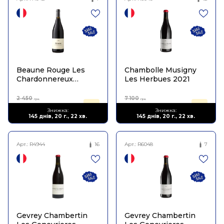
Beaune Rouge Les
Chambolle Musigny
Chardonnereux
Les Herbues 2021
Qvevris 2020
2 450
7 100
грн.
грн.
1 347
3 905
Знижка:
Знижка:
грн.
грн.
145 днів, 20 г., 22 хв.
145 днів, 20 г., 22 хв.
Арт.:
R4944
16
Арт.:
R6048
7
Gevrey Chambertin
Gevrey Chambertin