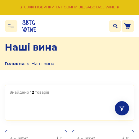
📡 СВІЖІ НОВИНКИ ТА НОВИНИ ВІД SABOTAGE WINE 📡
Наші вина
›
Головна
Наші вина
Знайдено
12
товарів
Арт.:
R4942
7
Арт.:
R6049
12