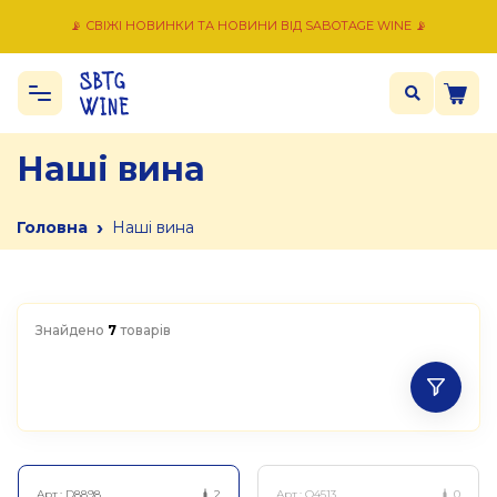
📡 СВІЖІ НОВИНКИ ТА НОВИНИ ВІД SABOTAGE WINE 📡
Наші вина
›
Головна
Наші вина
Знайдено
7
товарів
Арт.:
D8898
2
Арт.:
Q4513
0