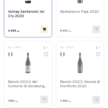
Volnay Santenots 1er
Barbaresco Paje 2020
Cru 2020
4 300
8 600
грн.
грн.
Арт.:
S1675
0
Арт.:
S1676
0
Barolo DOCG del
Barolo DOCG Ravera di
Comune di Serralunga
Monforte 2020
2020
1 890
2 990
грн.
грн.