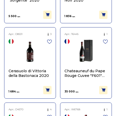
"Sorgente" 2020
Noir 2020
5 500
1 836
грн.
грн.
Арт.:
D8531
3
Арт.:
T6445
1
Cerasuolo di Vittoria
Chateauneuf du Pape
della Bastonaca 2020
Rouge Cuvee "F601"
2020
1 684
35 000
грн.
грн.
Арт.:
D4570
4
Арт.:
W6768
1