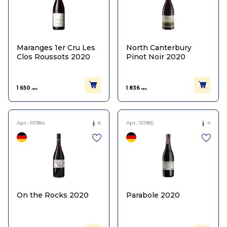
Maranges 1er Cru Les
North Canterbury
Clos Roussots 2020
Pinot Noir 2020
1 650
1 836
грн.
грн.
Арт.:
R1984
6
Арт.:
R1985
4
On the Rocks 2020
Parabole 2020