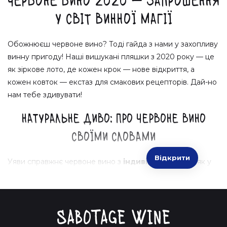
Червоне вино 2020 — запрошення
у світ винної магії
Обожнюєш червоне вино? Тоді гайда з нами у захопливу
винну пригоду! Наші вишукані пляшки з 2020 року — це
як зіркове лото, де кожен крок — нове відкриття, а
кожен ковток — екстаз для смакових рецепторів. Дай-но
нам тебе здивувати!
Натуральне диво: про червоне вино
своїми словами
Відкрити
Уяви справжнє червоне вино з
індивідуальністю
, як у
улюбленого друга, і характером, як у дикого романтика.
Це ж не просто напій, це казка! Ми зібрали для тебе
найкраще з вінтажу 2020 року, щоб твій вечір набув
нового змісту.