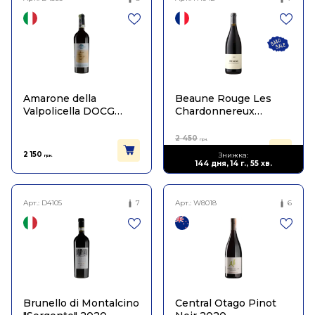
Amarone della
Beaune Rouge Les
Valpolicella DOCG
Chardonnereux
2020
Qvevris 2020
2 450
грн.
1 347
2 150
Знижка:
грн.
грн.
144 дня, 14 г., 55 хв.
Арт.:
D4105
7
Арт.:
W8018
6
Brunello di Montalcino
Central Otago Pinot