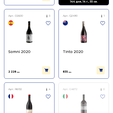
144 дня, 14 г., 55 хв.
Арт.:
D2600
3
Арт.:
Q2490
1
Somni 2020
Tinto 2020
2 228
835
грн.
грн.
Арт.:
R6132
4
Арт.:
G4672
0