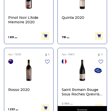
Pinot Noir L'Aide
Quinta 2020
Memoire 2020
1 619
781
грн.
грн.
Арт.:
T3033
3
Арт.:
R3611
11
Rosso 2020
Saint Romain Rouge
Sous Roches Qvevris
2020
2 750
грн.
1 512
1 293
Знижка:
грн.
грн.