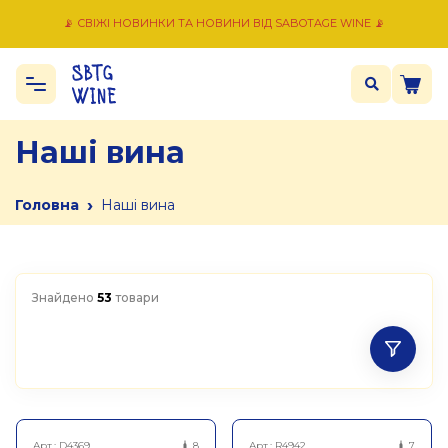
📡 СВІЖІ НОВИНКИ ТА НОВИНИ ВІД SABOTAGE WINE 📡
Наші вина
›
Головна
Наші вина
Знайдено
53
товари
Арт.:
D4369
8
Арт.:
R4942
7