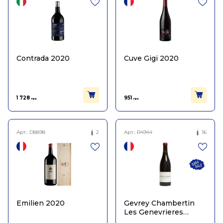
Contrada 2020
Cuve Gigi 2020
1 728
951
грн.
грн.
Арт.:
D8898
2
Арт.:
R4944
16
Emilien 2020
Gevrey Chambertin
Les Genevrieres
Qvevris 2020