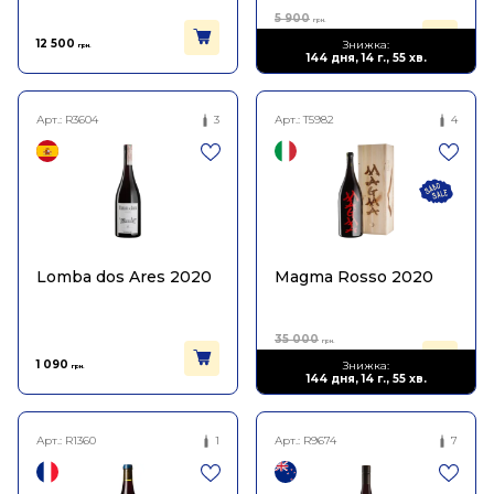
5 900
грн.
3 245
12 500
Знижка:
грн.
грн.
144 дня, 14 г., 55 хв.
Арт.:
R3604
3
Арт.:
T5982
4
Lomba dos Ares 2020
Magma Rosso 2020
35 000
грн.
21 000
1 090
Знижка:
грн.
грн.
144 дня, 14 г., 55 хв.
Арт.:
R1360
1
Арт.:
R9674
7