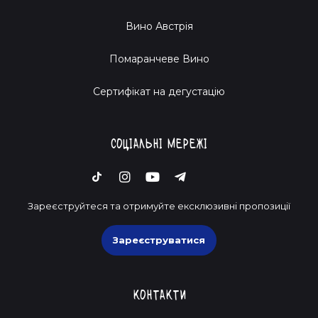
на незабутню винну подорож. Тут кожен знайде свій
Вино Австрія
улюблений напій. Тримай келих готовим, Зиновій вже на
шляху до тебе з часточкою магії.
Помаранчеве Вино
Cертифікат на дегустацію
Соціальні мережі
Зареєструйтеся та отримуйте ексклюзивні пропозиції
Зареєструватися
Контакти