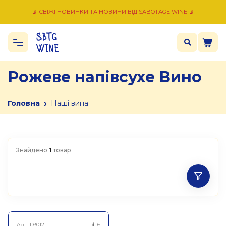
📡 СВІЖІ НОВИНКИ ТА НОВИНИ ВІД SABOTAGE WINE 📡
Рожеве напівсухе Вино
›
Головна
Наші вина
Знайдено
1
товар
Арт.:
D3012
6