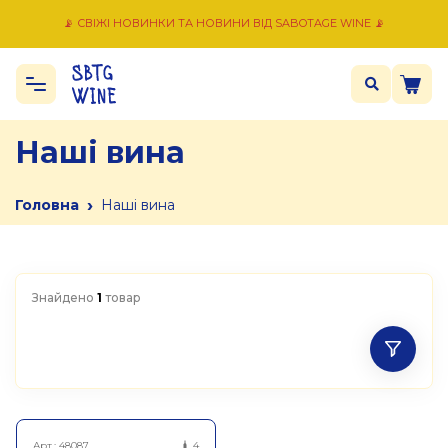
📡 СВІЖІ НОВИНКИ ТА НОВИНИ ВІД SABOTAGE WINE 📡
Наші вина
›
Головна
Наші вина
Знайдено
1
товар
Арт.:
48087
4