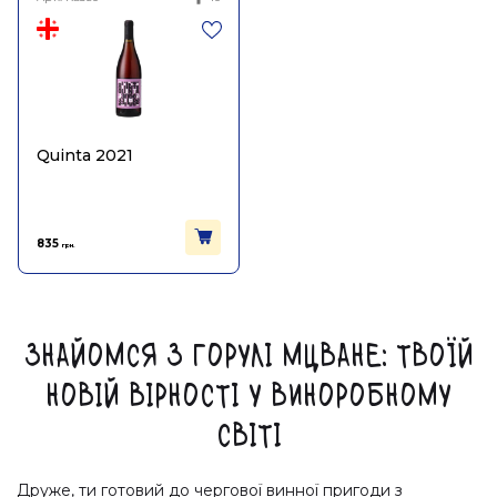
Quinta 2021
835
грн.
Знайомся з Горулі Мцване: твоїй
новій вірності у виноробному
світі
Друже, ти готовий до чергової винної пригоди з