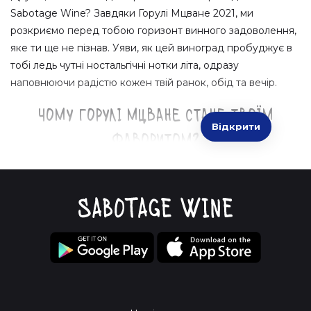
Sabotage Wine? Завдяки Горулі Мцване 2021, ми
розкриємо перед тобою горизонт винного задоволення,
яке ти ще не пізнав. Уяви, як цей виноград пробуджує в
тобі ледь чутні ностальгічні нотки літа, одразу
наповнюючи радістю кожен твій ранок, обід та вечір.
Чому Горулі Мцване стане твоїм
Відкрити
фаворитом?
Унікальність смаку:
Горулі Мцване з вінтажу 2021 —
це ніби зустріч з давнім другом, який завжди здатний
тебе здивувати своєю багатогранністю. Він з легкістю
поєднує свіжість гірських струмків з м'якими відтінками
екзотичних фруктів.
Суперхіт 2021 року:
Цей рік запам'ятався не лише
своєю виною магією, але й тим, як ми всі навчились
цінувати моменти тут і зараз. І Горулі Мцване — твій
компаньйон у цих митях натхнення.