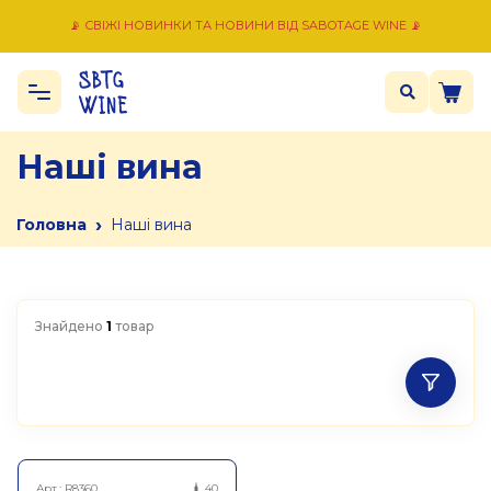
📡 СВІЖІ НОВИНКИ ТА НОВИНИ ВІД SABOTAGE WINE 📡
Наші вина
›
Головна
Наші вина
Знайдено
1
товар
Арт.:
R8360
40