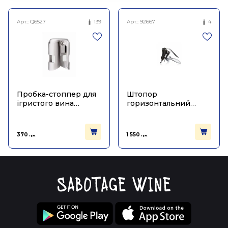
Арт.:
Q6527
139
Арт.:
92667
4
Пробка-стоппер для
Штопор
ігристого вина
горизонтальний
срібного кольору,
чорний, Vacu Vin
Vacu Vin
370
1 550
грн.
грн.