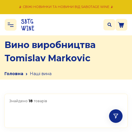
📡 СВІЖІ НОВИНКИ ТА НОВИНИ ВІД SABOTAGE WINE 📡
Вино виробництва
Tomislav Markovic
›
Головна
Наші вина
Знайдено
18
товарів