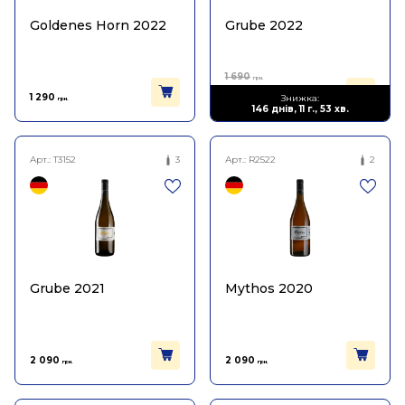
Goldenes Horn 2022
Grube 2022
1 690
грн.
1 014
1 290
Знижка:
грн.
грн.
146 днів, 11 г., 53 хв.
Арт.:
T3152
3
Арт.:
R2522
2
Grube 2021
Mythos 2020
2 090
2 090
грн.
грн.