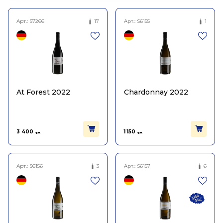
Арт.:
S7266
17
Арт.:
S6155
1
At Forest 2022
Chardonnay 2022
3 400
1 150
грн.
грн.
Арт.:
S6156
3
Арт.:
S6157
6