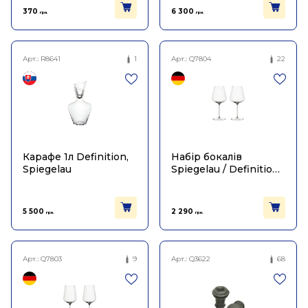
370
6 300
грн.
грн.
Арт.:
R8641
1
Арт.:
Q7804
22
Карафе 1л Definition,
Набір бокалів
Spiegelau
Spiegelau / Definition
для червоного вина
Бордо 750мл (2шт в
пак)
5 500
2 290
грн.
грн.
Арт.:
Q7803
9
Арт.:
Q3622
68