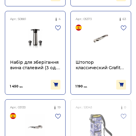
Арт.:
50881
4
Арт.:
05373
63
Набір для зберігання
Штопор
вина сталевий (3 од.),
классический Grafite,
Vacu Vin
Pulltex
1 450
1 190
грн.
грн.
Арт.:
03133
19
Арт.:
S3043
0