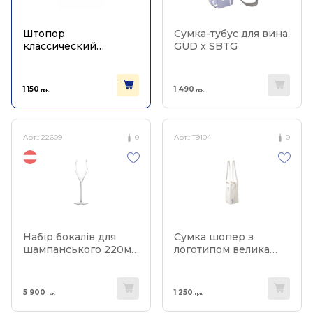
Штопор
Сумка-тубус для вина,
классический
GUD x SBTG
серебристый, Pulltex
1 150
1 490
грн.
грн.
Арт.:
22609
0
Арт.:
T9104
0
Набір бокалів для
Сумка шопер з
шампанського 220мл
логотипом велика
(2шт в уп), Zalto
для чотирьох пляшок
5 900
1 250
грн.
грн.