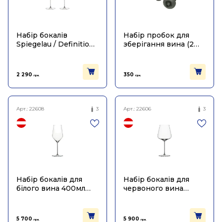
Набір бокалів
Набір пробок для
Spiegelau / Definition
зберігання вина (2шт
універсальних 550мл
в уп), Vacu Vin
(2шт в пак)
2 290
350
грн.
грн.
Арт.:
22608
3
Арт.:
22606
3
Набір бокалів для
Набір бокалів для
білого вина 400мл
червоного вина
(2шт в уп), Zalto
Бордо 765мл (2шт в
уп), Zalto
5 700
5 900
грн.
грн.