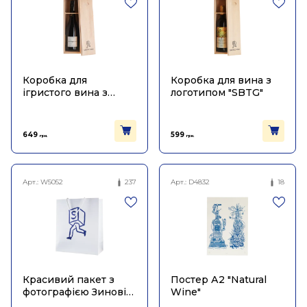
Коробка для
Коробка для вина з
ігристого вина з
логотипом "SBTG"
логотипом "SBTG"
649
599
грн.
грн.
Арт.:
W5052
237
Арт.:
D4832
18
Красивий пакет з
Постер А2 "Natural
фотографією Зиновія
Wine"
на 3 пляшки