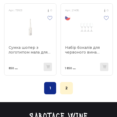
Арт.:
T9103
0
Арт.:
21495
0
Сумка шопер з
Набір бокалів для
логотипом мала для
червоного вина
однієї пляшки
0,550л (4шт в уп)
Salute, Spiegelau
850
1 850
грн.
грн.
1
2