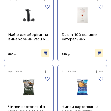
Набір для зберігання
Raisin: 100 великих
вина чорний Vacu Vin
натуральних
/ чорний (помпа + 2
емоційних вин
пробки)
860
950
грн.
грн.
Арт.:
D4435
11
Арт.:
D4434
965
Чипси картопляні з
Чипси картопляні з