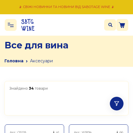
📡 СВІЖІ НОВИНКИ ТА НОВИНИ ВІД SABOTAGE WINE 📡
Все для вина
›
Головна
Аксесуари
Знайдено
34
товари
Арт.:
Q5128
41
Арт.:
W1894
66