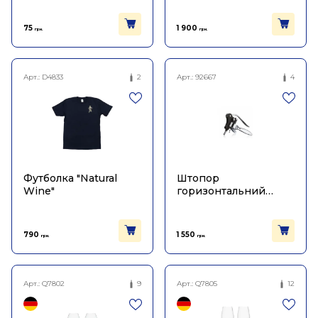
75
1 900
грн.
грн.
Арт.:
D4833
2
Арт.:
92667
4
Футболка "Natural
Штопор
Wine"
горизонтальний
чорний, Vacu Vin
790
1 550
грн.
грн.
Арт.:
Q7802
9
Арт.:
Q7805
12