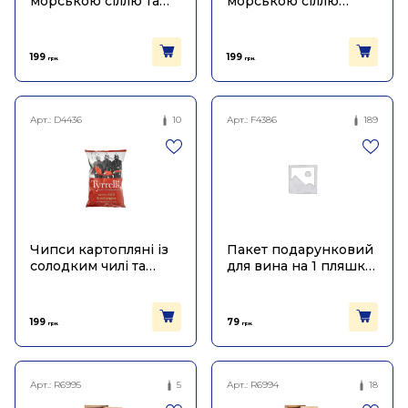
морською сіллю та
морською сіллю
сидровим оцтом 150г,
хвилясті 150г, Tyrrell's
Tyrrell's
199
199
грн.
грн.
Арт.:
D4436
10
Арт.:
F4386
189
Чипси картопляні із
Пакет подарунковий
солодким чилі та
для вина на 1 пляшку
червоним перцем
синій Sabotage
150г, Tyrrell's
199
79
грн.
грн.
Арт.:
R6995
5
Арт.:
R6994
18