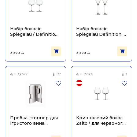
Набір бокалів
Набір бокалів
Spiegelau / Definition
Spiegelau Definition /
для червоного вина
для шампанського
Бургундія 960мл (2шт
250 мл (2шт в пак)
в пак)
2 290
2 290
грн.
грн.
Арт.:
Q6527
137
Арт.:
22605
3
Пробка-стоппер для
Кришталевий бокал
ігристого вина
Zalto / для червоного
срібного кольору,
вина Бургундія
Vacu Vin
960мл (2шт в уп)