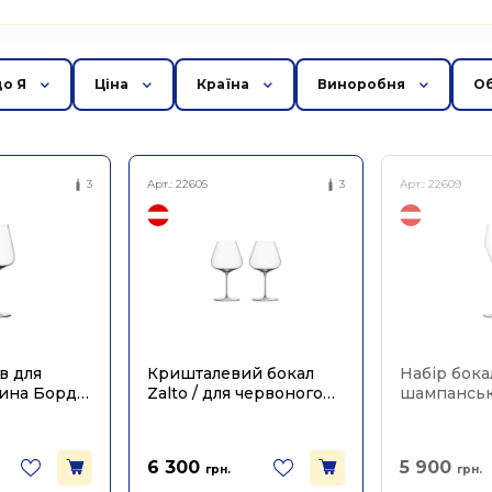
до Я
Ціна
Країна
Виноробня
Об
3
Арт.:
22605
3
Арт.:
22609
в для
Кришталевий бокал
Набір бока
вина Бордо
Zalto / для червоного
шампанськ
уп), Zalto
вина Бургундія 960мл
(2шт в уп), 
(2шт в уп)
6 300
5 900
грн.
грн.