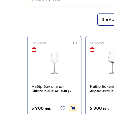
Від А 
Арт.:
22608
3
Арт.:
22606
Набір бокалів для
Набір бокалі
білого вина 400мл (2шт
червоного 
в уп), Zalto
765мл (2шт в 
5 700
5 900
грн.
грн.