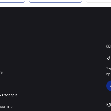
Со
За
ти
пр
я товарів
Ко
контної