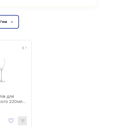
'єм
0
лів для
ого 220мл
Zalto