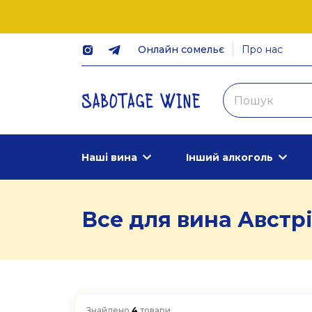
Онлайн сомельє
Про нас
Наші вина
Інший алкоголь
Все для вина Австр
Знайдено
4
товари