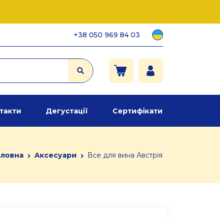
+38 050 969 84 03
такти
Дегустації
Сертифікати
›
›
оловна
Аксесуари
Все для вина Австрія