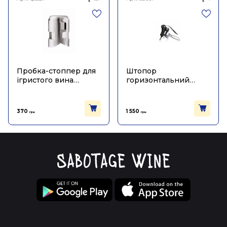
Пробка-стоппер для
Штопор
ігристого вина
горизонтальний
срібного кольору,
чорний, Vacu Vin
Vacu Vin
370
1 550
грн.
грн.