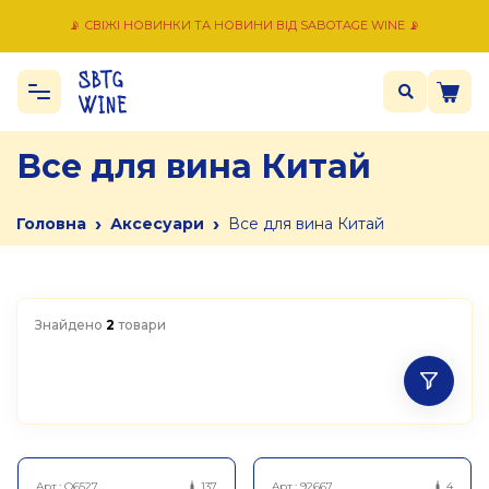
📡 СВІЖІ НОВИНКИ ТА НОВИНИ ВІД SABOTAGE WINE 📡
Все для вина Китай
›
›
Головна
Аксесуари
Все для вина Китай
Знайдено
2
товари
Арт.:
Q6527
137
Арт.:
92667
4