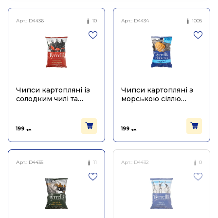
Арт.:
D4436
10
Арт.:
D4434
1005
Чипси картопляні із
Чипси картопляні з
солодким чилі та
морською сіллю
червоним перцем
хвилясті 150г, Tyrrell's
150г, Tyrrell's
199
199
грн.
грн.
Арт.:
D4435
11
Арт.:
D4432
0