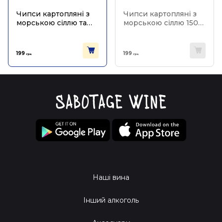
Чипси картопляні з
Чипси картопляні з
морською сіллю та
морською сіллю 150г,
сидровим оцтом 150г,
Tyrrell's
Tyrrell's
199
199
грн.
грн.
Наші вина
Інший алкоголь