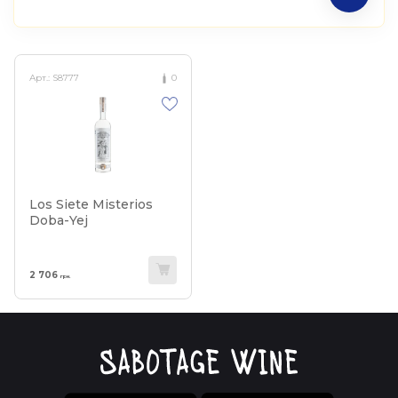
Арт.:
S8777
0
Los Siete Misterios
Doba-Yej
2 706
грн.