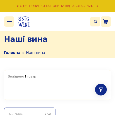
📡 СВІЖІ НОВИНКИ ТА НОВИНИ ВІД SABOTAGE WINE 📡
Наші вина
›
Головна
Наші вина
Знайдено
1
товар
Арт.:
18804
143