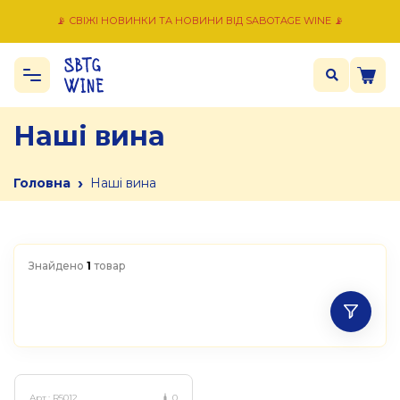
📡 СВІЖІ НОВИНКИ ТА НОВИНИ ВІД SABOTAGE WINE 📡
Наші вина
›
Головна
Наші вина
Знайдено
1
товар
Арт.:
R5012
0