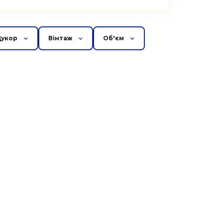
Цукор
Вінтаж
Об'єм