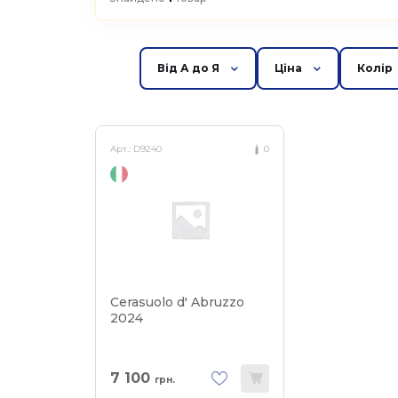
Від А до Я
Ціна
Колір
Арт.:
D9240
0
Cerasuolo d' Abruzzo
2024
7 100
грн.