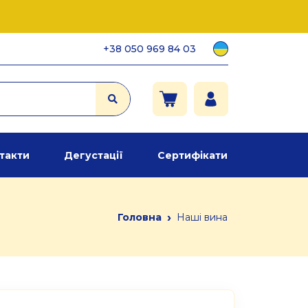
+38 050 969 84 03
такти
Дегустації
Сертифікати
›
Головна
Наші вина