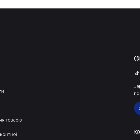
Со
За
ти
пр
я товарів
Ко
контної