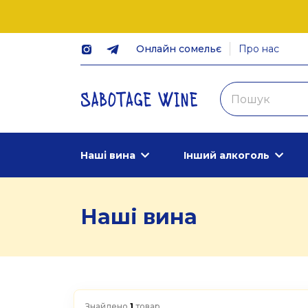
Онлайн сомельє
Про нас
Наші вина
Інший алкоголь
Наші вина
Знайдено
1
товар