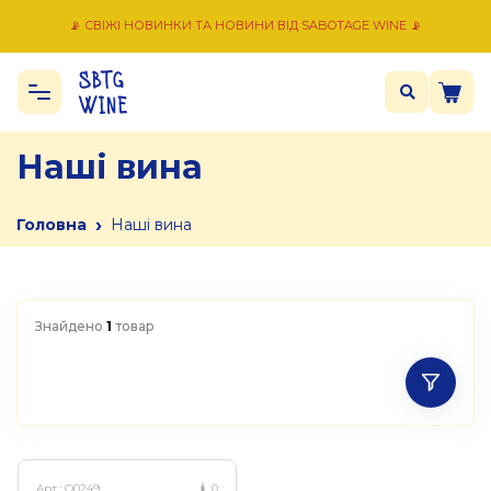
📡 СВІЖІ НОВИНКИ ТА НОВИНИ ВІД SABOTAGE WINE 📡
Наші вина
›
Головна
Наші вина
Знайдено
1
товар
Арт.:
Q0249
0