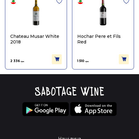
Chateau Musar White
Hochar Pere et Fils
2018
Red
2 336
1 510
грн.
грн.
Наші вина