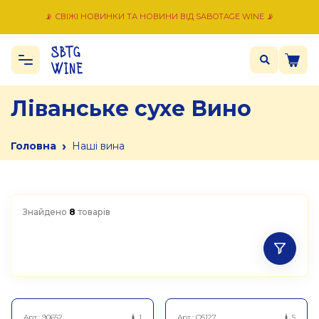
📡 СВІЖІ НОВИНКИ ТА НОВИНИ ВІД SABOTAGE WINE 📡
Ліванське сухе Вино
›
Головна
Наші вина
Знайдено
8
товарів
Арт.:
90652
1
Арт.:
Q5127
5