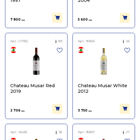
1997
2004
7 800
5 600
грн.
грн.
Арт.:
G7932
89
Арт.:
90655
26
Chateau Musar Red
Chateau Musar White
2019
2012
2 706
3 750
грн.
грн.
Арт.:
S5436
36
Арт.:
90657
27