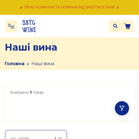
📡 СВІЖІ НОВИНКИ ТА НОВИНИ ВІД SABOTAGE WINE 📡
Наші вина
›
Головна
Наші вина
Знайдено
1
товар
Арт.:
W6786
99