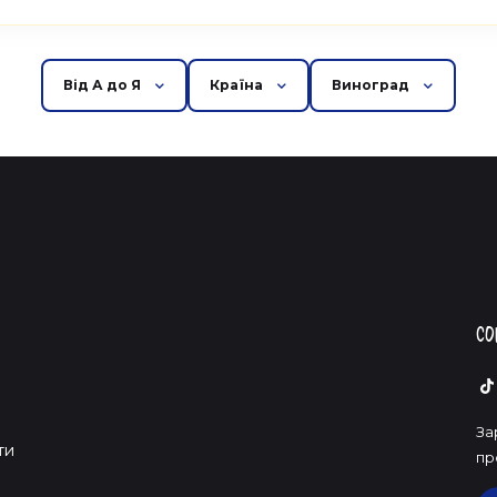
Від А до Я
Країна
Виноград
Со
За
ти
пр