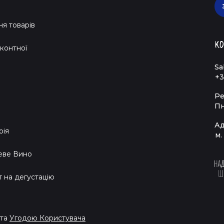
я товарів
Ко
контної
Sa
+3
Ре
Пн
Ад
рія
м.
еве Вино
т на дегустацію
та
Угодою Користувача