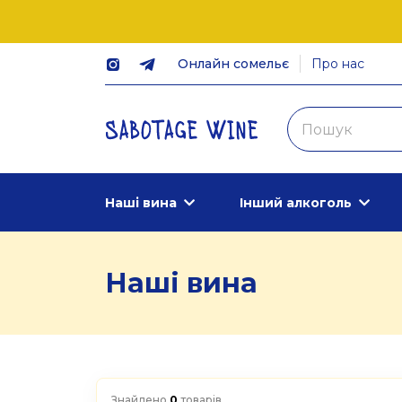
Онлайн сомельє
Про нас
Наші вина
Інший алкоголь
Наші вина
Знайдено
0
товарів