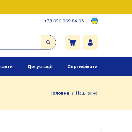
+38 050 969 84 03
такти
Дегустації
Сертифікати
›
Головна
Наші вина