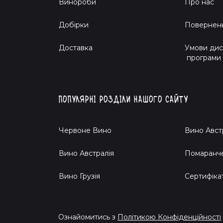
Винороби
Про нас
Добірки
Поверненн
Доставка
Умови дис
програми
Популярні розділи нашого сайту
Червоне Вино
Вино Авст
Вино Австралія
Помаранч
Вино Грузія
Cертифіка
Ознайомитись з
Політикою Конфіденційності