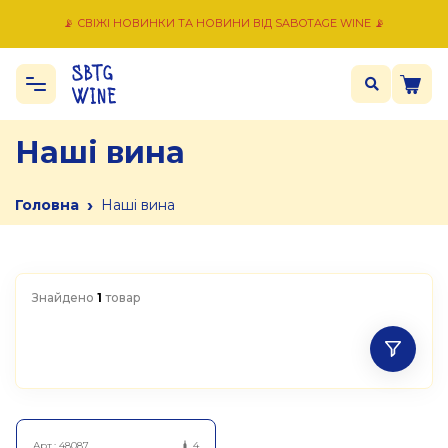
📡 СВІЖІ НОВИНКИ ТА НОВИНИ ВІД SABOTAGE WINE 📡
Наші вина
›
Головна
Наші вина
Знайдено
1
товар
Арт.:
48087
4