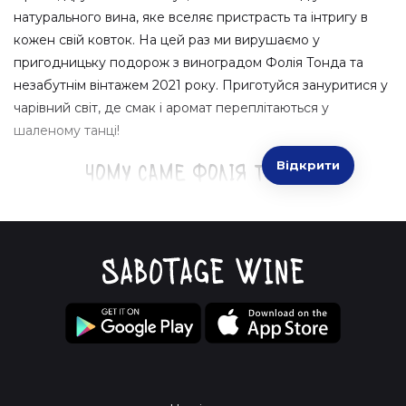
натурального вина, яке вселяє пристрасть та інтригу в
кожен свій ковток. На цей раз ми вирушаємо у
пригодницьку подорож з виноградом Фолія Тонда та
незабутнім вінтажем 2021 року. Приготуйся зануритися у
чарівний світ, де смак і аромат переплітаються у
шаленому танці!
Відкрити
Чому саме Фолія Тонда?
Унікальний характер:
Це не просто виноград, а
справжній витвір мистецтва. Фолія Тонда — це сміливе,
нестандартне рішення для тих, хто цінує незвичайне.
Екзотичний смак:
Відчуй спокусу ягідного каскаду,
який поєднує в собі солодкий аромат стиглих вишень і
пікантну кислинку.
Татуювання природи:
Кожен ковток несе в собі
відбиток теруарів, де вирощували цей дивовижний сорт.
Історія в кожній краплі!