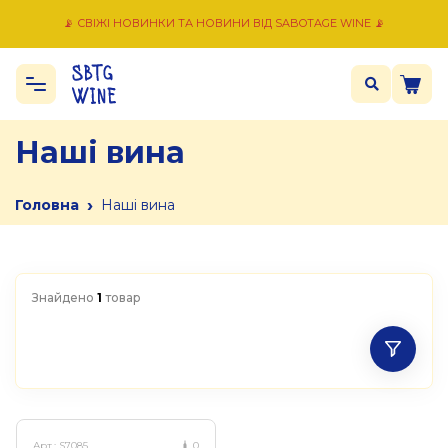
📡 СВІЖІ НОВИНКИ ТА НОВИНИ ВІД SABOTAGE WINE 📡
Наші вина
›
Головна
Наші вина
Знайдено
1
товар
Арт.:
S7085
0