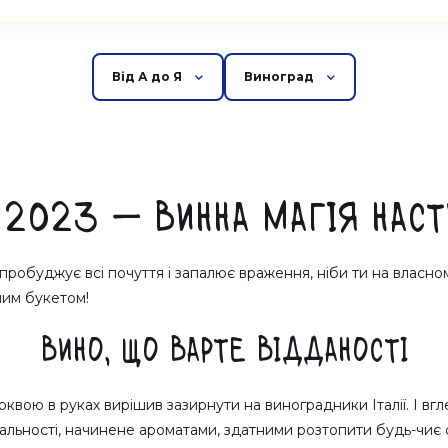
Від А до Я
Виноград
 2023 — Винна Магія Наст
у пробуджує всі почуття і запалює враження, ніби ти на власн
ним букетом!
Вино, що варте відданості
рквою в руках вирішив зазирнути на виноградники Італії. І вг
льності, начинене ароматами, здатними розтопити будь-чиє с