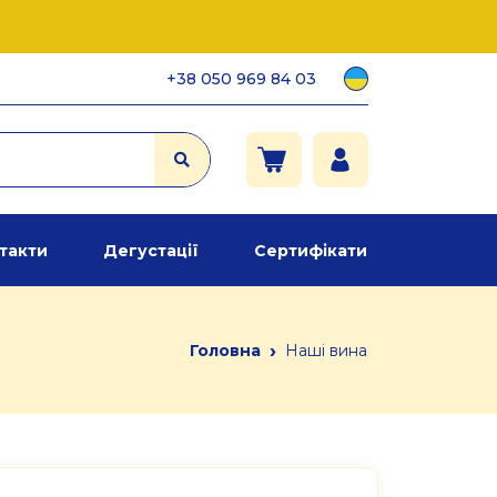
+38 050 969 84 03
такти
Дегустації
Сертифікати
›
Головна
Наші вина