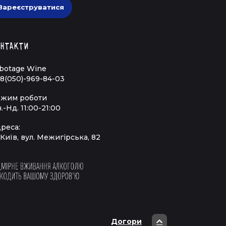
Зареєструватися
к
нтакти
н момент яскравими фарбами та емоціями.
 найдивовижніша пригода.
botage Wine
8(050)-969-84-03
тра пірни у світ незабутніх вражень! 🍷
жим роботи
.-Нд. 11:00-21:00
реса:
 Київ, вул. Межигірська, 82
Догори