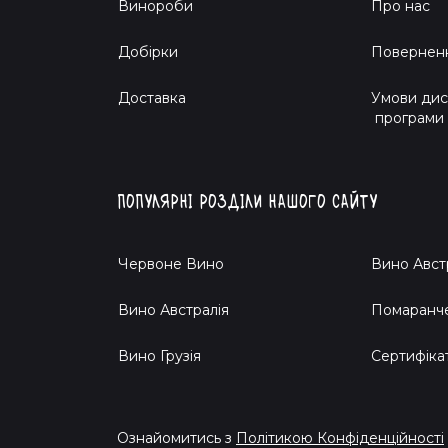
Винороби
Про нас
Добірки
Поверненн
Доставка
Умови дис
Тож не відкладай і не зволікай! Ця жива ріди
програми
Натуральний Гриньйоліно 2023 готовий показат
Відкрий для себе Гриньйоліно 2023 з холодиль
Популярні розділи нашого сайту
Червоне Вино
Вино Авст
Вино Австралія
Помаранч
Вино Грузія
Cертифіка
Ознайомитись з
Політикою Конфіденційності