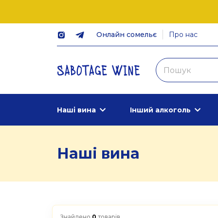
Онлайн сомельє
Про нас
Наші вина
Інший алкоголь
Наші вина
Знайдено
0
товарів