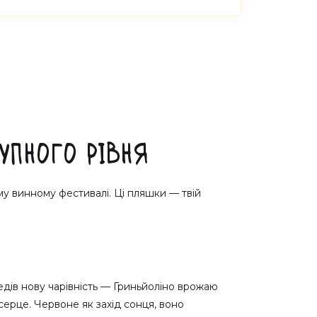
упного Рівня
ому винному фестивалі. Ці пляшки — твій
ледів нову чарівність — Гриньйоліно врожаю
ерце. Червоне як захід сонця, воно