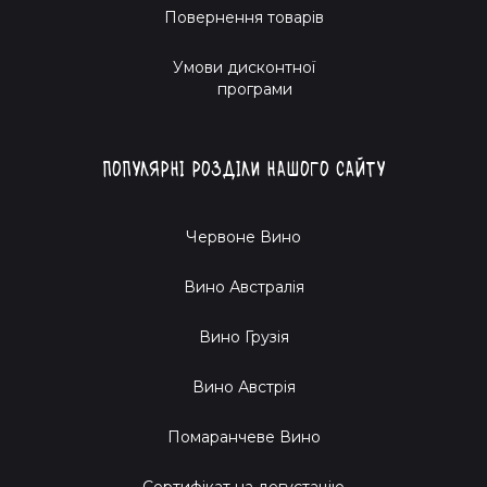
Sabotage Wine — це не просто покупка вина, це
Повернення товарів
справжня подорож в емоції! Приєднуйся до нашої винної
спільноти, де ми ділимося найкращими моментами і
Умови дисконтної
розкриваємо секрети винного світу. Помітимо, що наші
програми
дегустаційні вечори вже стали легендою.
І, звісно, не забудь зберегти місце в календарі для
Популярні розділи нашого сайту
SuperNatural Wine Festival
— головної винної події року,
де ти можеш відчути магію Карменер 2021 на повну.
Червоне Вино
Готовий до винної авантюри? Sabotage Wine чекає на
тебе!
Вино Австралія
Вино Грузія
Вино Австрія
Помаранчеве Вино
Cертифікат на дегустацію