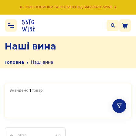
📡 СВІЖІ НОВИНКИ ТА НОВИНИ ВІД SABOTAGE WINE 📡
Наші вина
›
Головна
Наші вина
Знайдено
1
товар
Арт.:
S1776
0