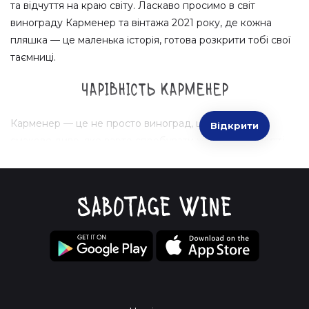
та відчуття на краю світу. Ласкаво просимо в світ
винограду Карменер та вінтажа 2021 року, де кожна
пляшка — це маленька історія, готова розкрити тобі свої
таємниці.
Чарівність Карменер
Карменер — це не просто виноград, це справжнє
Відкрити
смакове диво, яке варто спробувати хоча б раз у житті.
Ти можеш уявити, що п'єш вино, яке походить від
південних схилів чилійських виноградників? О, цей
виноград не тільки багатий, але й трохи таємничий.
Винна інтрига:
Зазвичай Карменер має дивовижне
поєднання чорних ягід, спецій та легких нот шоколаду.
Це винахідливо, чи не так?
Смакові ХМАРИ:
Карменер 2021 ризикує стати твоїм
улюбленим партнером для вечірніх гастрономічних
експериментів. Його оксамитовий характер ідеально
компонує з м'ясними стравами на грилі.