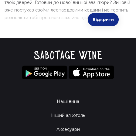
твоїх дверей. Готовий до нової винної авантюри? Зиновій
вже постукав своїми леопардовими кедами і не терпить
розповісти тобі про свою жахливо цікаву нову
Відкрити
Наші вина
Інший алкоголь
Аксесуари