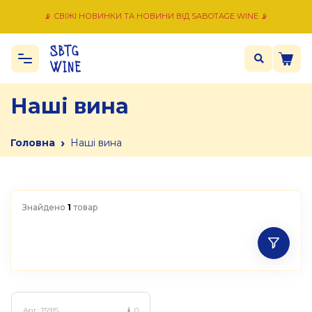
📡 СВІЖІ НОВИНКИ ТА НОВИНИ ВІД SABOTAGE WINE 📡
Наші вина
›
Головна
Наші вина
Знайдено
1
товар
Арт.:
T5915
0