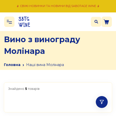
📡 СВІЖІ НОВИНКИ ТА НОВИНИ ВІД SABOTAGE WINE 📡
Вино з винограду
Молінара
›
Головна
Наші вина Молінара
Знайдено
5
товарів