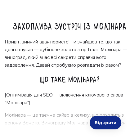
Захоплива зустріч із Молінара
Привіт, винний авантюристе! Ти знайшов те, що так
довго шукав — рубінове золото з гір Італії. Молінара —
виноград, який знає всі секрети справжнього
задоволення. Давай спробуємо розгадати їх разом?
Що таке Молінара?
[Оптимізація для SEO — включення ключового слова
"Молінара"]
Молінара — це таємне сяйво в келиху, що походить з
регіону Венето. Винограду Молінара притаманні ніжні
Відкрити
аромати з мінливими нотками фруктів та квітів. Ці вина
зачаровують своїм ніжним смаком і є справжнім зразком