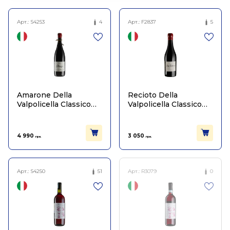
Арт.:
S4253
4
Арт.:
F2837
5
Amarone Della
Recioto Della
Valpolicella Classico
Valpolicella Classico
Stropa 2015
Sant'Ulderico 2016
4 990
3 050
грн.
грн.
Арт.:
S4250
51
Арт.:
R3079
0