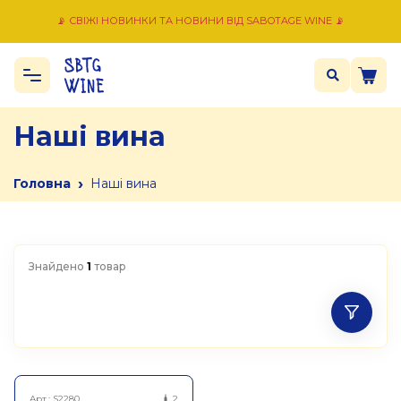
📡 СВІЖІ НОВИНКИ ТА НОВИНИ ВІД SABOTAGE WINE 📡
Наші вина
›
Головна
Наші вина
Знайдено
1
товар
Арт.:
S2280
2