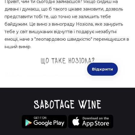
Привіт, чим ти сьогодні займаєшся? Якщо сидиш на
дивані і думаєш, що б такого цікаве замовити, дозволь
представити тобі те, що точно не залишить тебе
байдужим. Це вино з винограду Нозіола, яке занурить
тебе у світ вишуканих відчуттів і подарує незабутні
емоції, наче з "леопардовою швидкістю" переміщуєшся в
інший вимір.
Що таке Нозіола?
Відкрити
Нозіола — це екзотика в кожному ковтку! Це рідкісна
виноградна сортова любов, яка прибула до нас із
сонячної Італії. І ти знаєш, що найкраще? Цей виноград
чарівно поєднує вино з ніжними відтінками меду, фруктів
та трохи горіхів, як у справжній симфонії смаків. Щось на
кшталт подорожі у винну країну за допомогою одного
ковтка.
Чому варто спробувати?