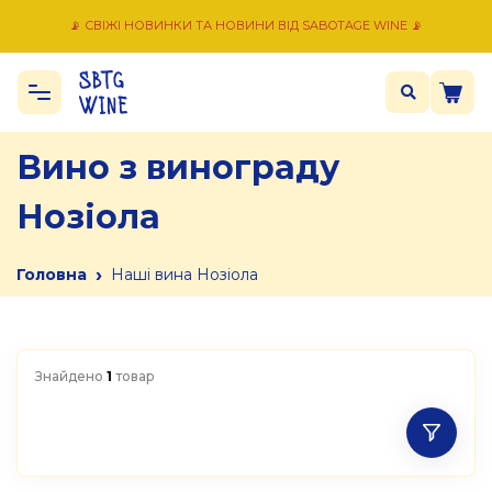
📡 СВІЖІ НОВИНКИ ТА НОВИНИ ВІД SABOTAGE WINE 📡
Вино з винограду
Нозіола
›
Головна
Наші вина Нозіола
Знайдено
1
товар