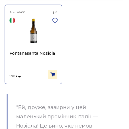
Арт.:
47450
6
Fontanasanta Nosiola
1 902
грн.
"Ей, друже, зазирни у цей
маленький промінчик Італії —
Нозіола! Це вино, яке немов