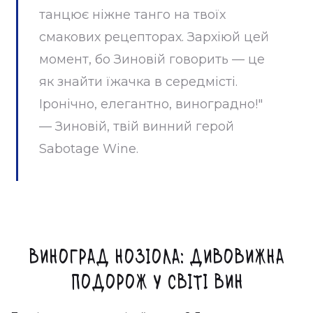
танцює ніжне танго на твоїх
смакових рецепторах. Зархіюй цей
момент, бо Зиновій говорить — це
як знайти їжачка в середмісті.
Іронічно, елегантно, виноградно!"
— Зиновій, твій винний герой
Sabotage Wine.
Виноград Нозіола: Дивовижна
подорож у світі вин