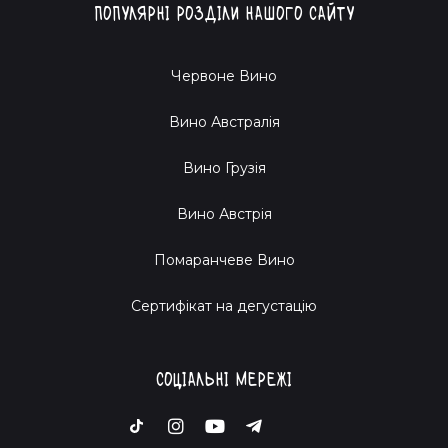
Популярні розділи нашого сайту
Зиновій інколи каже: «Життя — це вино, а вино — це
пригода». Не чекай — вирушай разом з Sabotage Wine
Червоне Вино
сьогодні!
Вино Австралія
Вино Грузія
Вино Австрія
Помаранчеве Вино
Cертифікат на дегустацію
Соціальні мережі