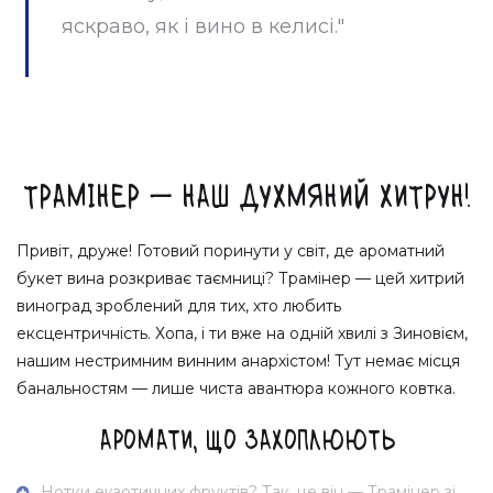
яскраво, як і вино в келисі."
Трамінер — наш духмяний хитрун!
Привіт, друже! Готовий поринути у світ, де ароматний
букет вина розкриває таємниці? Трамінер — цей хитрий
виноград зроблений для тих, хто любить
ексцентричність. Хопа, і ти вже на одній хвилі з Зиновієм,
нашим нестримним винним анархістом! Тут немає місця
банальностям — лише чиста авантюра кожного ковтка.
Аромати, що захоплюють
Нотки екзотичних фруктів? Так, це він — Трамінер зі