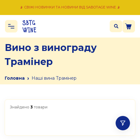
📡 СВІЖІ НОВИНКИ ТА НОВИНИ ВІД SABOTAGE WINE 📡
Вино з винограду
Трамінер
›
Головна
Наші вина Трамінер
Знайдено
3
товари