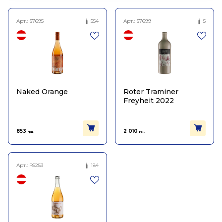
Арт.:
S7695
554
Арт.:
S7699
5
Naked Orange
Roter Traminer
Freyheit 2022
853
2 010
грн.
грн.
Арт.:
R5253
184