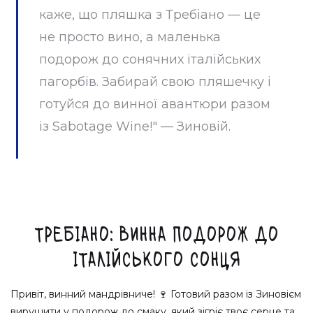
каже, що пляшка з Требіано — це
не просто вино, а маленька
подорож до сонячних італійських
пагорбів. Забирай свою пляшечку і
готуйся до винної авантюри разом
із Sabotage Wine!" — Зиновій.
Требіано: Винна подорож до
італійського сонця
Привіт, винний мандрівниче! 🍷 Готовий разом із Зиновієм
вирушити у подорож до смаку, який зігріє твоє серце та