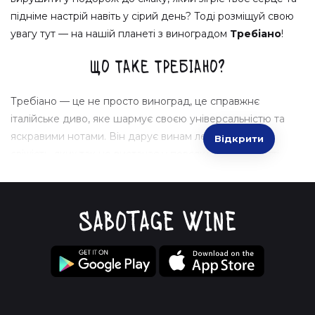
підніме настрій навіть у сірий день? Тоді розміщуй свою
увагу тут — на нашій планеті з виноградом
Требіано
!
Що таке Требіано?
Требіано — це не просто виноград, це справжнє
італійське диво, яке шармує своєю універсальністю та
яскравими нотами. Він дарує винам легкий аромат і
Відкрити
свіжість, яких так не вистачає у повсякденному житті.
Додавши трохи магії, цей виноград перетворюється на
напій, здатний змінити будь-який вечір.
Твій вибір із серця Італії
Хочеш опинитися під італійським сонцем, коли
відкриваєш пляшку вина? Тоді обирай
Требіано
і дай
собі насолоду зустріти легкість та свіжість у кожній
склянці. А якщо у тебе ще немає каміна, не біда — обійми