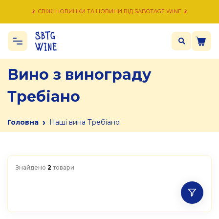
📡 СВІЖІ НОВИНКИ ТА НОВИНИ ВІД SABOTAGE WINE 📡
Вино з винограду
Требіано
›
Головна
Наші вина Требіано
Знайдено
2
товари