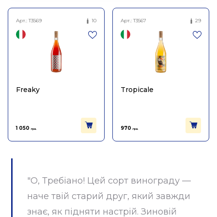
Арт.:
T3569
10
Арт.:
T3567
29
Freaky
Tropicale
1 050
970
грн.
грн.
"О, Требіано! Цей сорт винограду —
наче твій старий друг, який завжди
знає, як підняти настрій. Зиновій