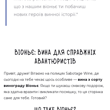
що з нашим віоньє ти побачиш
нових героїв винної історії."
Віоньє: Вина для справжніх
авантюристів
Привіт, друже! Вітаємо на полицях Sabotage Wine, де
сьогодні на тебе чекає щось особливе —
вина з сорту
винограду Віоньє
. Якщо ти шукаєш смакову подорож,
яка здатна вразити і викликати посмішку, то ця сторінка
саме для тебе. Готовий?
Що таке Віоньє?