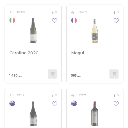
Арт.:
T0580
0
Арт.:
Q6102
0
Caroline 2020
Mogul
1 490
585
грн.
грн.
Арт.:
F2114
0
Арт.:
F2117
0