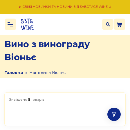
📡 СВІЖІ НОВИНКИ ТА НОВИНИ ВІД SABOTAGE WINE 📡
Вино з винограду
Віоньє
›
Головна
Наші вина Віоньє
Знайдено
5
товарів