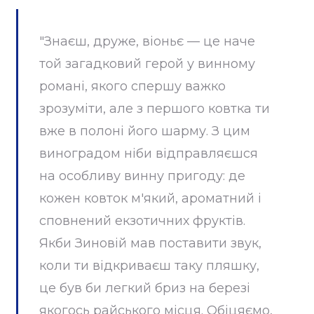
"Знаєш, друже, віоньє — це наче
той загадковий герой у винному
романі, якого спершу важко
зрозуміти, але з першого ковтка ти
вже в полоні його шарму. З цим
виноградом ніби відправляєшся
на особливу винну пригоду: де
кожен ковток м'який, ароматний і
сповнений екзотичних фруктів.
Якби Зиновій мав поставити звук,
коли ти відкриваєш таку пляшку,
це був би легкий бриз на березі
якогось райського місця. Обіцяємо,