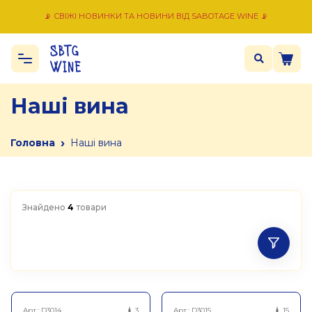
📡 СВІЖІ НОВИНКИ ТА НОВИНИ ВІД SABOTAGE WINE 📡
Наші вина
›
Головна
Наші вина
Знайдено
4
товари
Арт.:
D3014
3
Арт.:
D3015
15