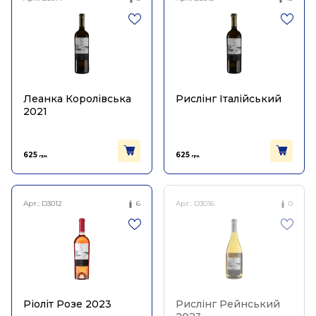
Леанка Королівська
Рислінг Італійський
2021
625
625
грн.
грн.
Арт.:
D3012
6
Арт.:
D3016
0
Ріоліт Розе 2023
Рислінг Рейнський