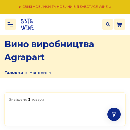
📡 СВІЖІ НОВИНКИ ТА НОВИНИ ВІД SABOTAGE WINE 📡
Вино виробництва
Agrapart
›
Головна
Наші вина
Знайдено
3
товари