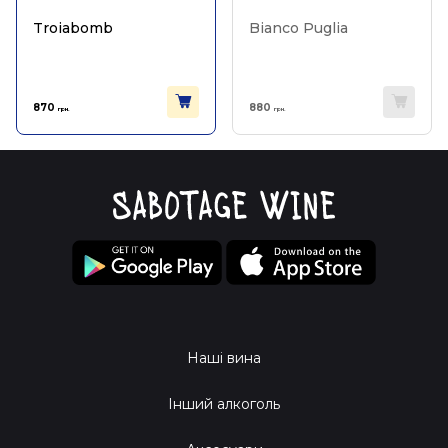
Troiabomb
Bianco Puglia
870
880
грн.
грн.
Наші вина
Інший алкоголь