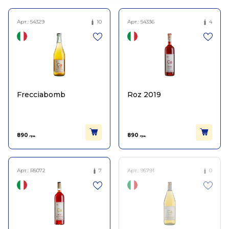
Арт.:
54329
10
Арт.:
54336
4
Frecciabomb
Roz 2019
890
890
грн.
грн.
Арт.:
R5072
7
Арт.:
95791
0