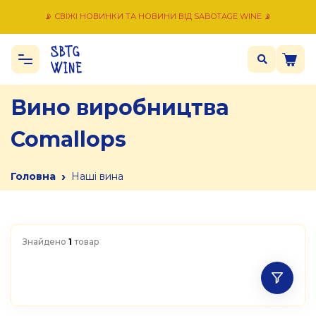
📡 СВІЖІ НОВИНКИ ТА НОВИНИ ВІД SABOTAGE WINE 📡
Вино виробництва
Comallops
›
Головна
Наші вина
Знайдено
1
товар