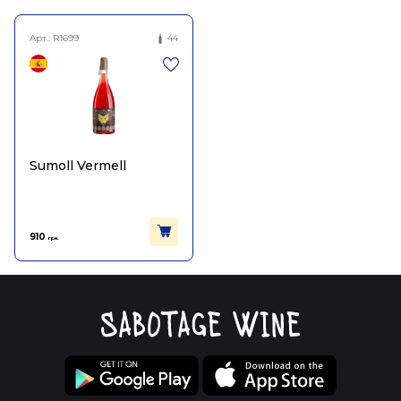
Арт.:
R1699
44
Sumoll Vermell
910
грн.