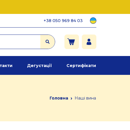
+38 050 969 84 03
такти
Дегустації
Сертифікати
›
Головна
Наші вина