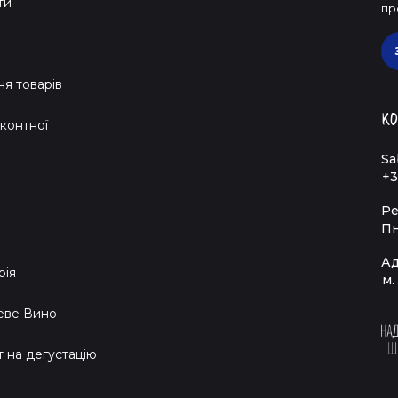
ти
пр
я товарів
Ко
контної
Sa
+3
Ре
Пн
Ад
рія
м.
еве Вино
т на дегустацію