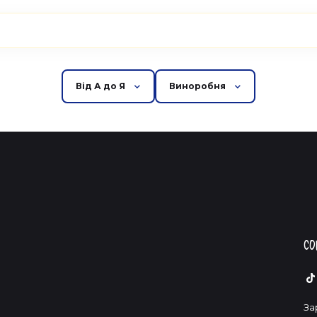
Від А до Я
Виноробня
Со
За