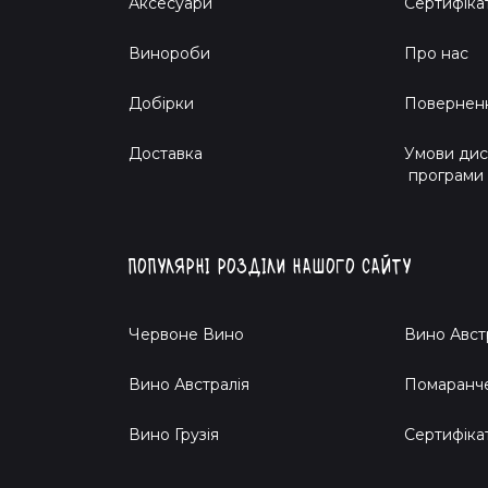
Аксесуари
Сертифіка
Винороби
Про нас
Добірки
Поверненн
Доставка
Умови дис
програми
Популярні розділи нашого сайту
Червоне Вино
Вино Авст
Вино Австралія
Помаранч
Вино Грузія
Cертифіка