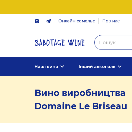
Онлайн сомельє
Про нас
Наші вина
Інший алкоголь
Вино виробництва
Domaine Le Briseau