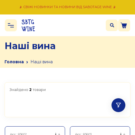
📡 СВІЖІ НОВИНКИ ТА НОВИНИ ВІД SABOTAGE WINE 📡
Наші вина
›
Головна
Наші вина
Знайдено
2
товари
Арт.:
R3602
4
Арт.:
R3603
4