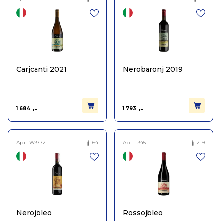
Carjcanti 2021
Nerobaronj 2019
1 684
1 793
грн.
грн.
Арт.:
W3772
64
Арт.:
13451
219
Nerojbleo
Rossojbleo