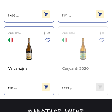
1 402
1 141
грн.
грн.
Арт.:
13452
89
Арт.:
T3053
0
Valcanzjria
Carjcanti 2020
1 141
1 793
грн.
грн.