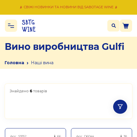
📡 СВІЖІ НОВИНКИ ТА НОВИНИ ВІД SABOTAGE WINE 📡
Вино виробництва Gulfi
›
Головна
Наші вина
Знайдено
6
товарів
Арт.:
S9352
66
Арт.:
D6044
38