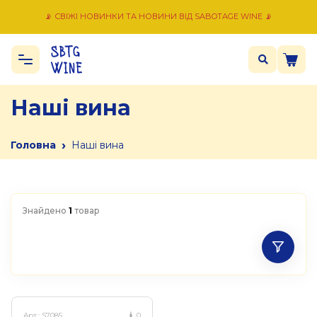
📡 СВІЖІ НОВИНКИ ТА НОВИНИ ВІД SABOTAGE WINE 📡
Наші вина
›
Головна
Наші вина
Знайдено
1
товар
Арт.:
S7085
0