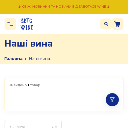
📡 СВІЖІ НОВИНКИ ТА НОВИНИ ВІД SABOTAGE WINE 📡
Наші вина
›
Головна
Наші вина
Знайдено
1
товар
Арт.:
S1776
0