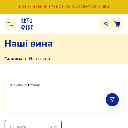
📡 СВІЖІ НОВИНКИ ТА НОВИНИ ВІД SABOTAGE WINE 📡
Наші вина
›
Головна
Наші вина
Знайдено
1
товар
Арт.:
R8496
10