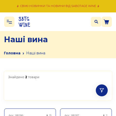
📡 СВІЖІ НОВИНКИ ТА НОВИНИ ВІД SABOTAGE WINE 📡
Наші вина
›
Головна
Наші вина
Знайдено
2
товари
Арт.:
R8286
15
Арт.:
R8287
2