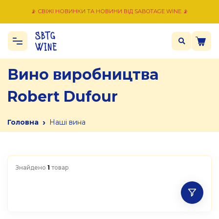
📡 СВІЖІ НОВИНКИ ТА НОВИНИ ВІД SABOTAGE WINE 📡
Вино виробництва
Robert Dufour
›
Головна
Наші вина
Знайдено
1
товар