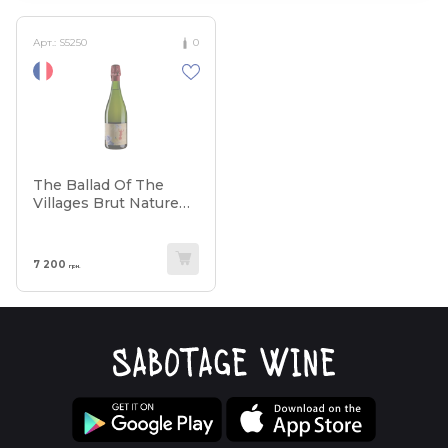
Арт.:
S5250
0
The Ballad Of The
Villages Brut Nature
Millesime 2004
7 200
грн.