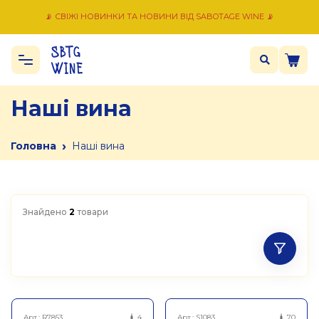
📡 СВІЖІ НОВИНКИ ТА НОВИНИ ВІД SABOTAGE WINE 📡
Наші вина
›
Головна
Наші вина
Знайдено
2
товари
Арт.:
R7853
4
Арт.:
S1083
70